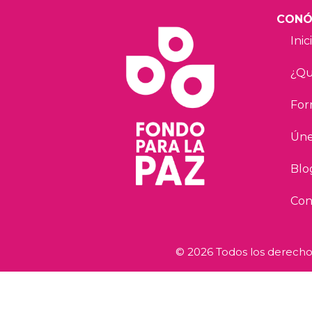
CONÓ
Inic
¿Qu
For
Úne
Blo
Con
© 2026 Todos los derechos