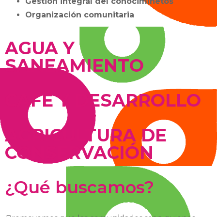
Gestión integral del conociminetos
Organización comunitaria
AGUA Y
SANEAMIENTO
CAFÉ Y DESARROLLO
AGRICULTURA DE
CONSERVACIÓN
¿Qué buscamos?