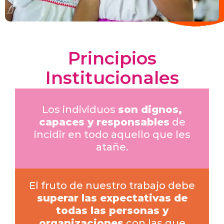
Principios
Institucionales
Los individuos
son dignos,
capaces y responsables
de
incidir en todo aquello que les
atañe.
El fruto de nuestro trabajo debe
superar las expectativas de
todas las personas y
organizaciones
con las que