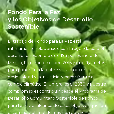
Fondo Para la Paz
y los Objetivos de Desarrollo
Sostenible
El trabajo de Fondo para La Paz está
íntimamente relacionado con la agenda para el
desarrollo sostenible que 193 países, incluido
México, firmaron en el año 2015 y que fija metas
para poner fin a la pobreza, luchar con la
desigualdad y la injusticia, y hacer frente al
cambio climático. El umbral es el 2030 y nuestro
compromiso es contribuir desde el Programa de
Desarrollo Comunitario Sostenible de Fondo
para La Paz al alcance de estos objetivos que, en
el camino y al final del mismo, representan