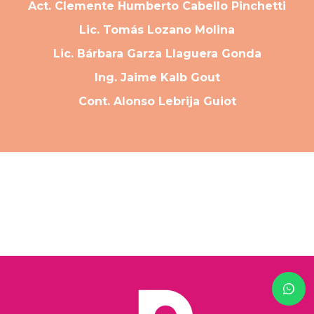
Act. Clemente Humberto Cabello Pinchetti
Lic. Tomás Lozano Molina
Lic. Bárbara Garza Llaguera Gonda
Ing. Jaime Kalb Gout
Cont. Alonso Lebrija Guiot