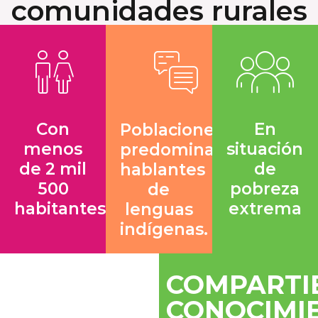
comunidades rurales
Con
En
Poblaciones
menos
situación
predominantemente
de 2 mil
de
hablantes
500
pobreza
de
habitantes
extrema
lenguas
indígenas.
COMPARTI
CONOCIMI