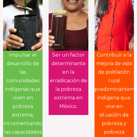
Impulsar el
Ser un factor
Contribuir a la
desarrollo de
determinante
mejora de vida
las
en la
de población
comunidades
erradicación de
rural
indígenas que
la pobreza
predominantem
viven en
extrema en
indígena que
pobreza
México.
vive en
extrema,
situación de
incrementando
pobreza y
las capacidades
pobreza