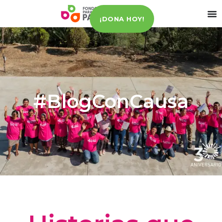
¡DONA HOY!
#BlogConCausa