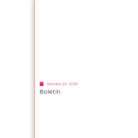
January 24, 2025
Boletín
Boletín Mensual Compartiendo Logros En
este espacio podrás encontrar una
actualización mensual sobre las principales
actividades realizadas por Fondo para...