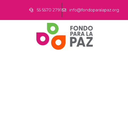
55 5570 2791
info@fondoparalapaz.org
B