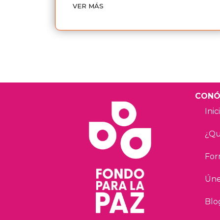
VER MÁS
CONÓ
Inic
¿Qu
For
Úne
Blo